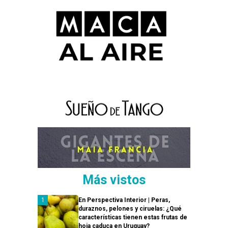
Más vistos
En Perspectiva Interior | Peras,
duraznos, pelones y ciruelas: ¿Qué
características tienen estas frutas de
hoja caduca en Uruguay?