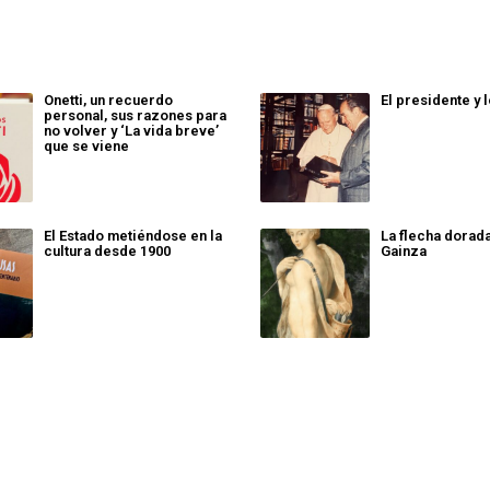
Onetti, un recuerdo
El presidente y 
personal, sus razones para
no volver y ‘La vida breve’
que se viene
El Estado metiéndose en la
La flecha dorad
cultura desde 1900
Gainza