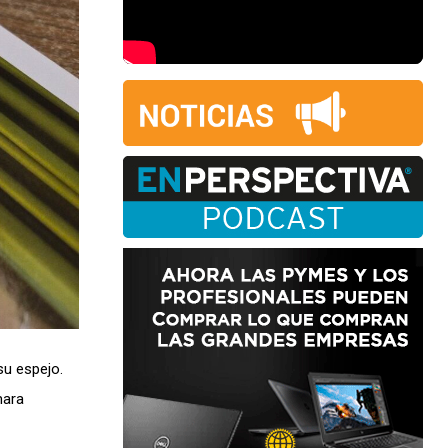
su espejo.
mara