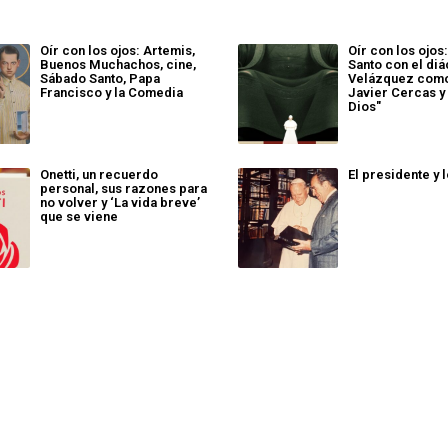
Oír con los ojos: Artemis,
Oír con los ojos
Buenos Muchachos, cine,
Santo con el di
Sábado Santo, Papa
Velázquez como 
Francisco y la Comedia
Javier Cercas y 
Dios"
Onetti, un recuerdo
El presidente y 
personal, sus razones para
no volver y ‘La vida breve’
que se viene