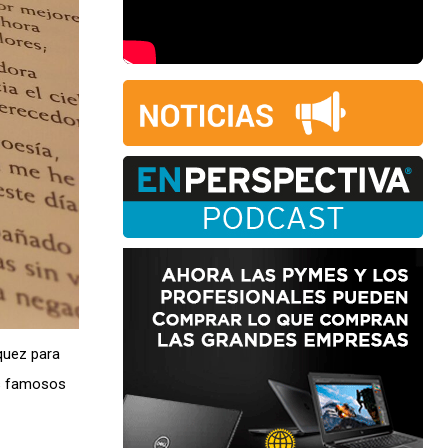
quez para
ás famosos