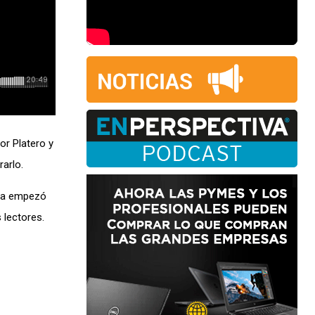
or Platero y
arlo.
uida empezó
 lectores.