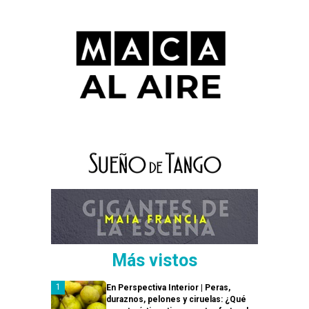
Más vistos
En Perspectiva Interior | Peras,
duraznos, pelones y ciruelas: ¿Qué