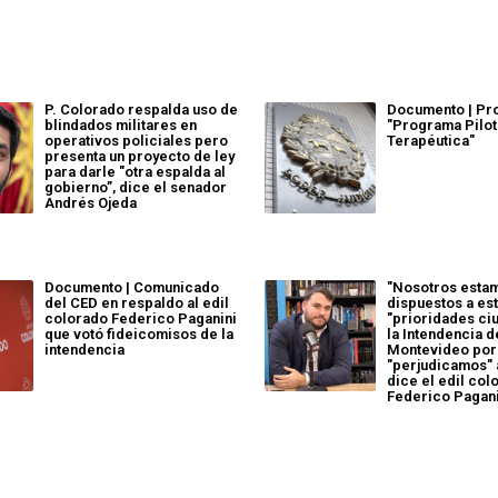
P. Colorado respalda uso de
Documento | Pr
blindados militares en
"Programa Pilot
operativos policiales pero
Terapéutica"
presenta un proyecto de ley
para darle "otra espalda al
gobierno”, dice el senador
Andrés Ojeda
Documento | Comunicado
"Nosotros esta
del CED en respaldo al edil
dispuestos a est
colorado Federico Paganini
"prioridades ci
que votó fideicomisos de la
la Intendencia d
intendencia
Montevideo porq
"perjudicamos" 
dice el edil col
Federico Pagan