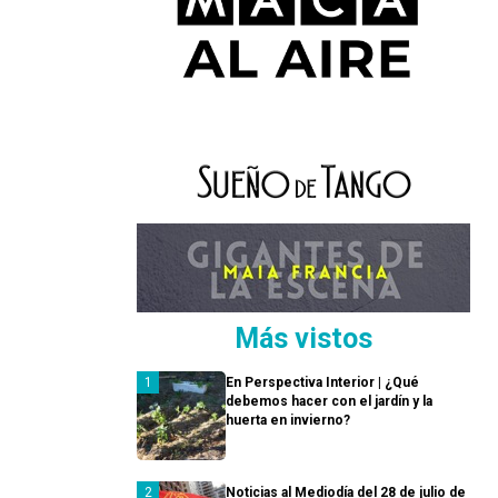
Más vistos
En Perspectiva Interior | ¿Qué
debemos hacer con el jardín y la
huerta en invierno?
Noticias al Mediodía del 28 de julio de