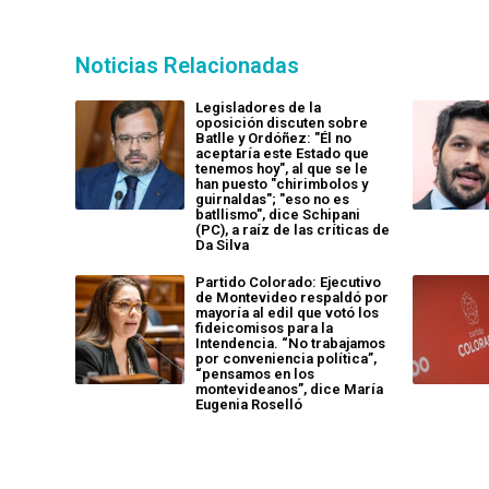
Noticias Relacionadas
Legisladores de la
oposición discuten sobre
Batlle y Ordóñez: "Él no
aceptaría este Estado que
tenemos hoy", al que se le
han puesto "chirimbolos y
guirnaldas"; "eso no es
batllismo", dice Schipani
(PC), a raíz de las críticas de
Da Silva
Partido Colorado: Ejecutivo
de Montevideo respaldó por
mayoría al edil que votó los
fideicomisos para la
Intendencia. “No trabajamos
por conveniencia política”,
“pensamos en los
montevideanos”, dice María
Eugenia Roselló