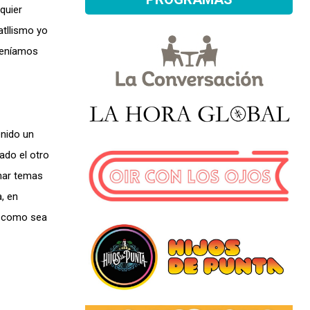
quier
atllismo yo
 teníamos
enido un
ado el otro
onar temas
, en
do como sea