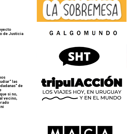
oyecto
o de Justicia
mos
udiar" las
udadanas" de
e
ue si no,
al vecino,
orado
ini