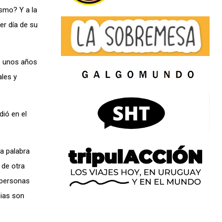
ismo? Y a la
er día de su
de unos años
les y
dió en el
la palabra
 de otra
0 personas
cias son