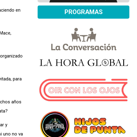
aciendo en
PROGRAMAS
 Mace,
, organizado
itada, para
muchos años
ata?
ar y
si uno no va