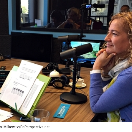
ol Milkewitz/EnPerspectiva.net