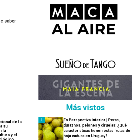
be saber
Más vistos
En Perspectiva Interior | Peras,
cional de la
duraznos, pelones y ciruelas: ¿Qué
a su
 la
características tienen estas frutas de
ltura y el
hoja caduca en Uruguay?
ológico