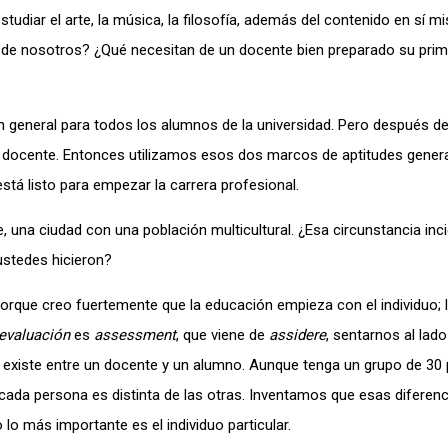
diar el arte, la música, la filosofía, además del contenido en sí m
 de nosotros? ¿Qué necesitan de un docente bien preparado su prim
 en general para todos los alumnos de la universidad. Pero después 
n docente. Entonces utilizamos esos dos marcos de aptitudes genera
stá listo para empezar la carrera profesional.
una ciudad con una población multicultural. ¿Esa circunstancia inci
ustedes hicieron?
Porque creo fuertemente que la educación empieza con el individuo; 
evaluación
es
assessment
, que viene de
assidere
, sentarnos al lado
que existe entre un docente y un alumno. Aunque tenga un grupo de 3
ue cada persona es distinta de las otras. Inventamos que esas diferen
 lo más importante es el individuo particular.