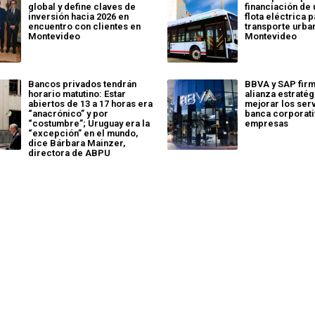
global y define claves de
financiación de
inversión hacia 2026 en
flota eléctrica p
encuentro con clientes en
transporte urba
Montevideo
Montevideo
Bancos privados tendrán
BBVA y SAP firm
horario matutino: Estar
alianza estratég
abiertos de 13 a 17 horas era
mejorar los ser
“anacrónico” y por
banca corporati
“costumbre”; Uruguay era la
empresas
“excepción” en el mundo,
dice Bárbara Mainzer,
directora de ABPU