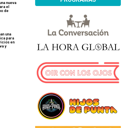
 una nueva
ara el
no de
an una
ica para
vicios en
va y