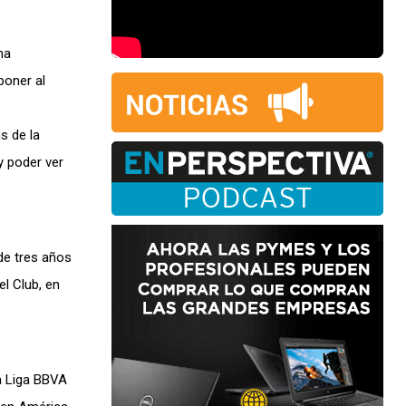
na
poner al
s de la
y poder ver
de tres años
el Club, en
la Liga BBVA