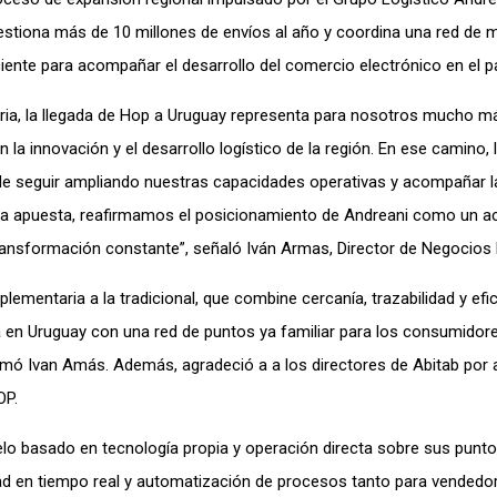
estiona más de 10 millones de envíos al año y coordina una red de 
iente para acompañar el desarrollo del comercio electrónico en el pa
oria, la llegada de Hop a Uruguay representa para nosotros mucho m
a innovación y el desarrollo logístico de la región. En ese camino, 
 de seguir ampliando nuestras capacidades operativas y acompañar l
a apuesta, reafirmamos el posicionamiento de Andreani como un ac
la transformación constante”, señaló Iván Armas, Director de Negocios
lementaria a la tradicional, que combine cercanía, trazabilidad y efic
 en Uruguay con una red de puntos ya familiar para los consumidore
umó Ivan Amás. Además, agradeció a a los directores de Abitab por a
OP.
o basado en tecnología propia y operación directa sobre sus puntos
lidad en tiempo real y automatización de procesos tanto para vende