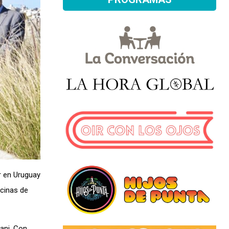
r en Uruguay
icinas de
ani. Con