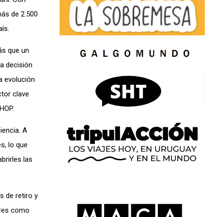
más de 2.500
ís.
ás que un
la decisión
a evolución
tor clave
 HOP.
iencia. A
s, lo que
brirles las
 de retiro y
dores como