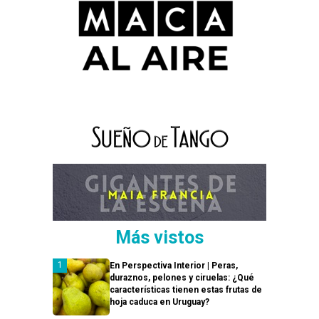
Más vistos
En Perspectiva Interior | Peras,
duraznos, pelones y ciruelas: ¿Qué
características tienen estas frutas de
hoja caduca en Uruguay?