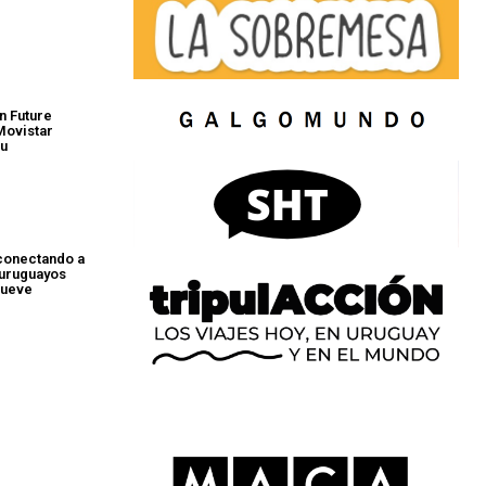
n Future
ovistar
tu
conectando a
 uruguayos
mueve