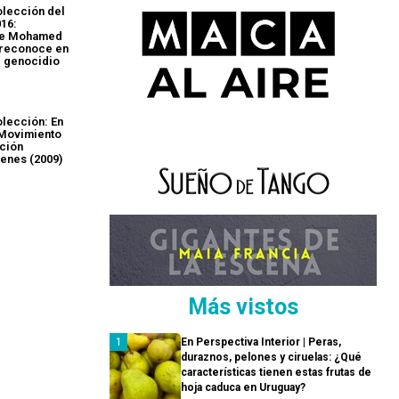
olección del
016:
 de Mohamed
a reconoce en
l genocidio
olección: En
 Movimiento
ción
venes (2009)
Más vistos
En Perspectiva Interior | Peras,
duraznos, pelones y ciruelas: ¿Qué
características tienen estas frutas de
hoja caduca en Uruguay?