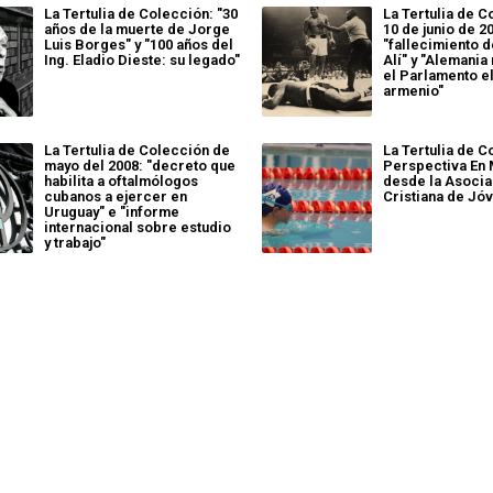
La Tertulia de Colección: "30
La Tertulia de C
años de la muerte de Jorge
10 de junio de 2
Luis Borges" y "100 años del
"fallecimiento
Ing. Eladio Dieste: su legado"
Alí" y "Alemani
el Parlamento e
armenio"
La Tertulia de Colección de
La Tertulia de C
mayo del 2008: "decreto que
Perspectiva En
habilita a oftalmólogos
desde la Asocia
cubanos a ejercer en
Cristiana de Jó
Uruguay" e "informe
internacional sobre estudio
y trabajo"