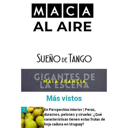
Más vistos
En Perspectiva Interior | Peras,
duraznos, pelones y ciruelas: ¿Qué
características tienen estas frutas de
hoja caduca en Uruguay?