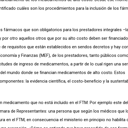
tificado cuáles son los procedimientos para la inclusión de los fár
 los fármacos que son obligatorios para los prestadores integrales –l
 y por otro aquellos otros que por su alto costo deben ser financiado
ie de requisitos que están establecidos en sendos decretos y hay c
 Economía y Finanzas (MEF), de los prestadores, tanto públicos como
itudes de ingreso de medicamentos, a partir de lo cual rigen una ser
 del mundo donde se financian medicamentos de alto costo. Estos
onentes: la evidencia científica, el costo-beneficio y la sustentab
un medicamento que no está incluido en el FTM. Por ejemplo este de
Cámara de Representantes: una persona que según los médicos que l
a en el FTM, en consecuencia el ministerio en principio no habilita