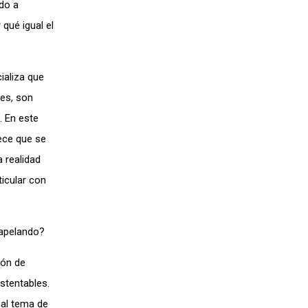
ado a
qué igual el
ializa que
les, son
. En este
ece que se
 realidad
ticular con
 apelando?
ión de
stentables.
 al tema de