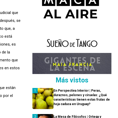
udicial que
 después, se
to que, a
aco está
iones, es
 de la
camento que
res en estos
Más vistos
que están
En Perspectiva Interior | Peras,
o por el
duraznos, pelones y ciruelas: ¿Qué
características tienen estas frutas de
hoja caduca en Uruguay?
La Mesa de Filósofos | Ortega y