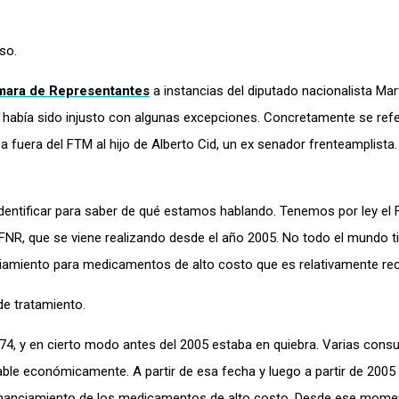
so.
ámara de Representantes
a instancias del diputado nacionalista Mar
 había sido injusto con algunas excepciones. Concretamente se refe
 fuera del FTM al hijo de Alberto Cid, un ex senador frenteamplist
ntificar para saber de qué estamos hablando. Tenemos por ley el
FNR, que se viene realizando desde el año 2005. No todo el mundo t
iamiento para medicamentos de alto costo que es relativamente re
e tratamiento.
4, y en cierto modo antes del 2005 estaba en quiebra. Varias consu
ble económicamente. A partir de esa fecha y luego a partir de 200
financiamiento de los medicamentos de alto costo. Desde ese mome