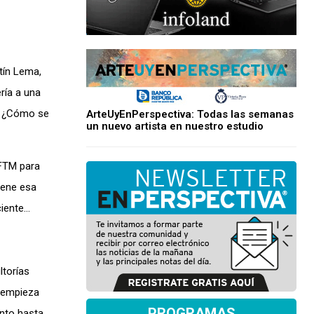
tín Lema,
ría a una
a. ¿Cómo se
ArteUyEnPerspectiva: Todas las semanas
un nuevo artista en nuestro estudio
 FTM para
iene esa
ciente…
ltorías
5 empieza
PROGRAMAS
nto hasta