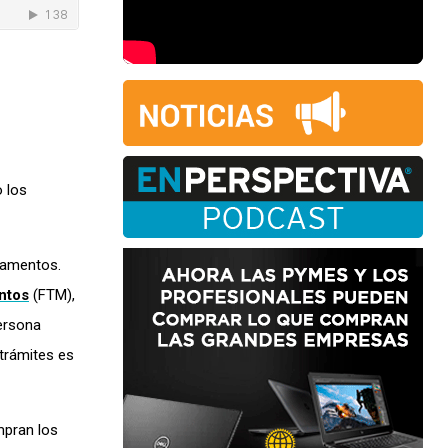
 los
camentos.
ntos
(FTM),
persona
 trámites es
mpran los