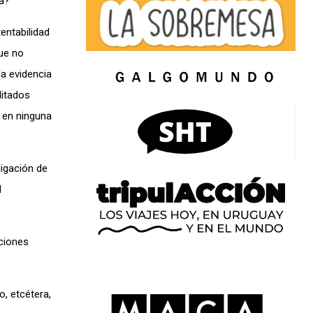
a?
entabilidad
ue no
la evidencia
litados
i en ninguna
ligación de
l
aciones
o, etcétera,