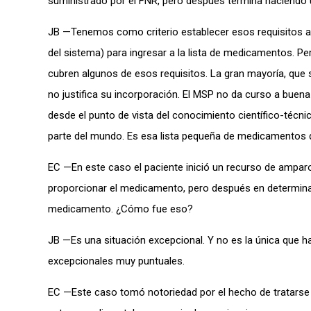
suministrado por el FNR, pero después termina haciendo
JB —Tenemos como criterio establecer esos requisitos a q
del sistema) para ingresar a la lista de medicamentos. 
cubren algunos de esos requisitos. La gran mayoría, que se
no justifica su incorporación. El MSP no da curso a bue
desde el punto de vista del conocimiento científico-técni
parte del mundo. Es esa lista pequeña de medicamentos qu
EC —En este caso el paciente inició un recurso de amparo an
proporcionar el medicamento, pero después en determina
medicamento. ¿Cómo fue eso?
JB —Es una situación excepcional. Y no es la única que 
excepcionales muy puntuales.
EC —Este caso tomó notoriedad por el hecho de tratarse de