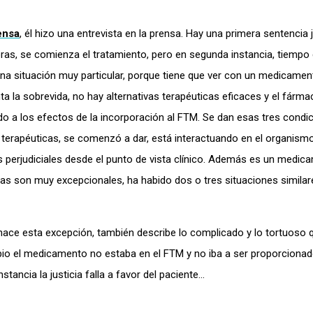
rensa
, él hizo una entrevista en la prensa. Hay una primera sentencia j
horas, se comienza el tratamiento, pero en segunda instancia, tiempo
una situación muy particular, porque tiene que ver con un medicamen
ta la sobrevida, no hay alternativas terapéuticas eficaces y el fárm
do a los efectos de la incorporación al FTM. Se dan esas tres condic
 terapéuticas, se comenzó a dar, está interactuando en el organismo
ias perjudiciales desde el punto de vista clínico. Además es un medi
cias son muy excepcionales, ha habido dos o tres situaciones simila
 hace esta excepción, también describe lo complicado y lo tortuoso 
ipio el medicamento no estaba en el FTM y no iba a ser proporcionad
tancia la justicia falla a favor del paciente…