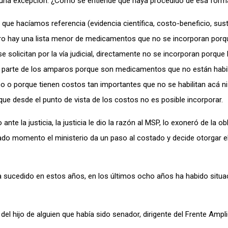
 una excepción. ¿Cómo se entiende que haya procedido de esa form
ue hacíamos referencia (evidencia científica, costo-beneficio, sust
Pero hay una lista menor de medicamentos que no se incorporan porq
 solicitan por la vía judicial, directamente no se incorporan porque 
na parte de los amparos porque son medicamentos que no están habi
co o porque tienen costos tan importantes que no se habilitan acá n
e desde el punto de vista de los costos no es posible incorporar.
te la justicia, la justicia le dio la razón al MSP, lo exoneró de la ob
do momento el ministerio da un paso al costado y decide otorgar e
ha sucedido en estos años, en los últimos ocho años ha habido situ
l hijo de alguien que había sido senador, dirigente del Frente Ampli