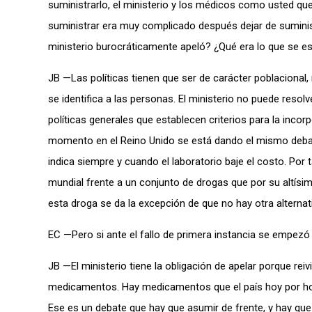
suministrarlo, el ministerio y los médicos como usted qu
suministrar era muy complicado después dejar de suminist
ministerio burocráticamente apeló? ¿Qué era lo que se esp
JB —Las políticas tienen que ser de carácter poblacional,
se identifica a las personas. El ministerio no puede resol
políticas generales que establecen criterios para la inco
momento en el Reino Unido se está dando el mismo debat
indica siempre y cuando el laboratorio baje el costo. Por
mundial frente a un conjunto de drogas que por su altísim
esta droga se da la excepción de que no hay otra alternati
EC —Pero si ante el fallo de primera instancia se empezó
JB —El ministerio tiene la obligación de apelar porque reiv
medicamentos. Hay medicamentos que el país hoy por hoy a
Ese es un debate que hay que asumir de frente, y hay qu