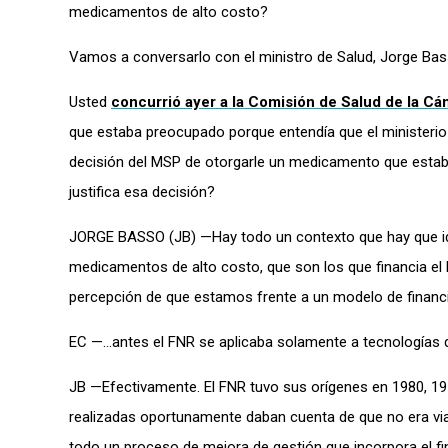
medicamentos de alto costo?
Vamos a conversarlo con el ministro de Salud, Jorge Bas
Usted
concurrió ayer a la Comisión de Salud de la C
que estaba preocupado porque entendía que el ministerio
decisión del MSP de otorgarle un medicamento que estaba
justifica esa decisión?
JORGE BASSO (JB) —Hay todo un contexto que hay que ide
medicamentos de alto costo, que son los que financia el 
percepción de que estamos frente a un modelo de financ
EC —…antes el FNR se aplicaba solamente a tecnologías d
JB —Efectivamente. El FNR tuvo sus orígenes en 1980, 197
realizadas oportunamente daban cuenta de que no era via
todo un proceso de mejora de gestión que incorpora el 