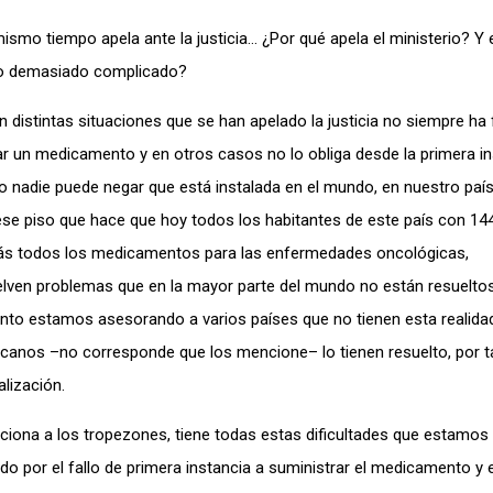
ismo tiempo apela ante la justicia… ¿Por qué apela el ministerio? Y
todo demasiado complicado?
 distintas situaciones que se han apelado la justicia no siempre ha f
r un medicamento y en otros casos no lo obliga desde la primera in
ro nadie puede negar que está instalada en el mundo, en nuestro paí
e ese piso que hace que hoy todos los habitantes de este país con 1
más todos los medicamentos para las enfermedades oncológicas,
elven problemas que en la mayor parte del mundo no están resuelto
nto estamos asesorando a varios países que no tienen esta realidad
ercanos –no corresponde que los mencione– lo tienen resuelto, por 
alización.
iona a los tropezones, tiene todas estas dificultades que estamos 
ado por el fallo de primera instancia a suministrar el medicamento 