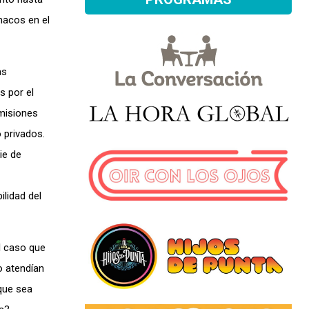
macos en el
as
s por el
omisiones
 privados.
ie de
ilidad del
l caso que
o atendían
 que sea