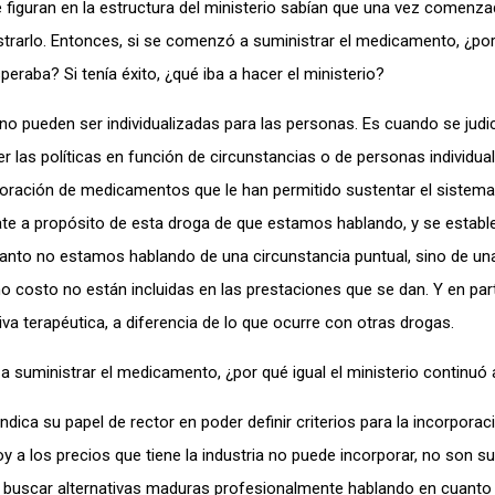
e figuran en la estructura del ministerio sabían que una vez comenz
rarlo. Entonces, si se comenzó a suministrar el medicamento, ¿por 
eraba? Si tenía éxito, ¿qué iba a hacer el ministerio?
 no pueden ser individualizadas para las personas. Es cuando se judic
ver las políticas en función de circunstancias o de personas individua
rporación de medicamentos que le han permitido sustentar el sistema
e a propósito de esta droga de que estamos hablando, y se establ
 tanto no estamos hablando de una circunstancia puntual, sino de una
o costo no están incluidas en las prestaciones que se dan. Y en par
va terapéutica, a diferencia de lo que ocurre con otras drogas.
 a suministrar el medicamento, ¿por qué igual el ministerio continuó
indica su papel de rector en poder definir criterios para la incorporac
 los precios que tiene la industria no puede incorporar, no son su
e buscar alternativas maduras profesionalmente hablando en cuanto