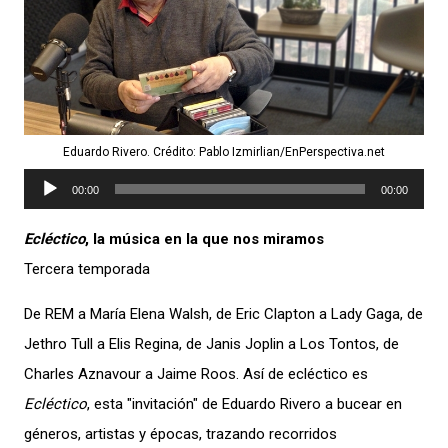
Eduardo Rivero. Crédito: Pablo Izmirlian/EnPerspectiva.net
Reproductor
00:00
00:00
de
Ecléctico
, la música en la que nos miramos
audio
Tercera temporada
De REM a María Elena Walsh, de Eric Clapton a Lady Gaga, de
Jethro Tull a Elis Regina, de Janis Joplin a Los Tontos, de
Charles Aznavour a Jaime Roos. Así de ecléctico es
Ecléctico
, esta "invitación" de Eduardo Rivero a bucear en
géneros, artistas y épocas, trazando recorridos