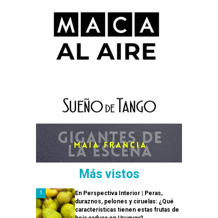
Más vistos
En Perspectiva Interior | Peras,
duraznos, pelones y ciruelas: ¿Qué
características tienen estas frutas de
hoja caduca en Uruguay?