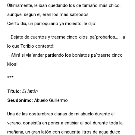
Últimamente, le iban quedando los de tamaño más chico;
aunque, según él, eran los más sabrosos.
Cierto día, un parroquiano ya molesto, le dijo:
—Dejate de cuentos y traeme cinco kilos, pa´probarlos… —a
lo que Toribio contestó:
—¡Mirá si via´andar partiendo los boniatos pa´traerte cinco
kilos!
***
Título:
El latón
Seudónimo:
Abuelo Guillermo
Una de las costumbres diarias de mi abuelo durante el
verano, consistía en poner a entibiar al sol, durante toda la
mañana, un gran latón con cincuenta litros de agua dulce