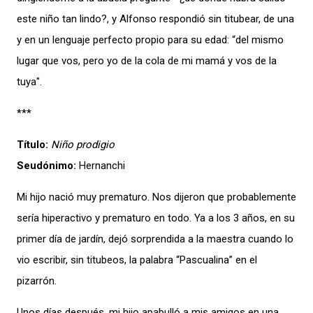
este niño tan lindo?, y Alfonso respondió sin titubear, de una
y en un lenguaje perfecto propio para su edad: “del mismo
lugar que vos, pero yo de la cola de mi mamá y vos de la
tuya".
***
Título:
Niño prodigio
Seudónimo:
Hernanchi
Mi hijo nació muy prematuro. Nos dijeron que probablemente
sería hiperactivo y prematuro en todo. Ya a los 3 años, en su
primer día de jardín, dejó sorprendida a la maestra cuando lo
vio escribir, sin titubeos, la palabra “Pascualina” en el
pizarrón.
Unos días después, mi hijo apabulló a mis amigos en una