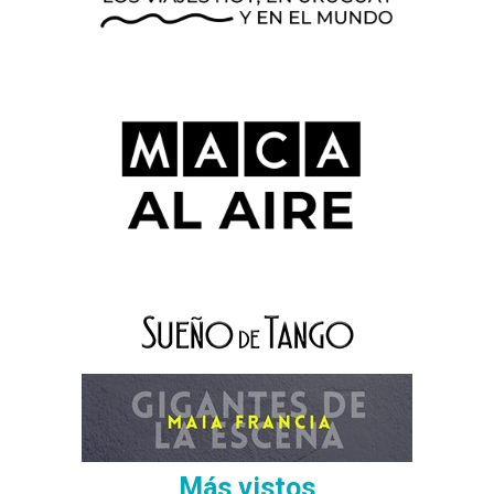
Más vistos