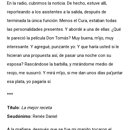
En la radio, cubrimos la noticia. De hecho, estuve allí,
reporteando a los asistentes a la salida, después de
terminada la única función. Menos el Cura, estaban todas
las personalidades presentes. Y abordé a una de ellas: ¿Qué
le pareció la película Don Tomás? Muy buena, m’ijo, muy
interesante. Y agregué, punzante yo: Y que haría usted si le
hicieran una propuesta así, de pasar una noche con su
esposa? Rascándose la barbilla, y mirándome medio de
reojo, me susurró: Y mirá m’ijo, si me dan unos días pa’juntar
esa plata, yo pagaría sí.
***
Título:
La mejor receta
Seudónimo:
Renée Daniel
A la mañana, después que se fue mi marido tocaron el