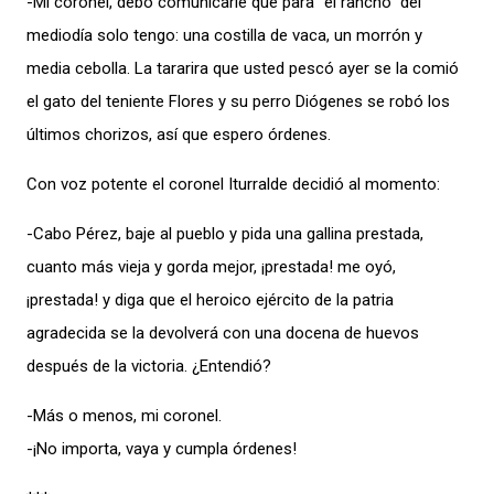
-Mi coronel, debo comunicarle que para “el rancho” del
mediodía solo tengo: una costilla de vaca, un morrón y
media cebolla. La tararira que usted pescó ayer se la comió
el gato del teniente Flores y su perro Diógenes se robó los
últimos chorizos, así que espero órdenes.
Con voz potente el coronel Iturralde decidió al momento:
-Cabo Pérez, baje al pueblo y pida una gallina prestada,
cuanto más vieja y gorda mejor, ¡prestada! me oyó,
¡prestada! y diga que el heroico ejército de la patria
agradecida se la devolverá con una docena de huevos
después de la victoria. ¿Entendió?
-Más o menos, mi coronel.
-¡No importa, vaya y cumpla órdenes!