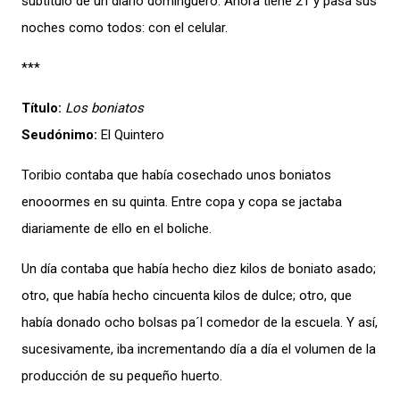
subtítulo de un diario dominguero. Ahora tiene 21 y pasa sus
noches como todos: con el celular.
***
Título:
Los boniatos
Seudónimo:
El Quintero
Toribio contaba que había cosechado unos boniatos
enooormes en su quinta. Entre copa y copa se jactaba
diariamente de ello en el boliche.
Un día contaba que había hecho diez kilos de boniato asado;
otro, que había hecho cincuenta kilos de dulce; otro, que
había donado ocho bolsas pa´l comedor de la escuela. Y así,
sucesivamente, iba incrementando día a día el volumen de la
producción de su pequeño huerto.