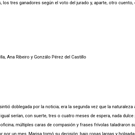
 los tres ganadores según el voto del jurado y, aparte, otro cuento,
a, Ana Ribeiro y Gonzálo Pérez del Castillo
sintió doblegada por la noticia; era la segunda vez que la naturalez
gual serían, con suerte, tres o cuatro meses de espera, nada dulce p
ficina; múltiples caras de compasión y frases frívolas taladraron s
ior por un mes. Marisa tomó su decisión: bajo ropas largas y holgadas