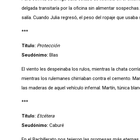
delgada transitaría por la oficina sin alimentar sospechas.
salía. Cuando Julia regresó, el peso del ropaje que usab
***
Título:
Protección
Seudónimo:
Blas
El viento les despeinaba los rulos, mientras la chata corr
mientras los rulemanes chirriaban contra el cemento. Mar
las maderas de aquel vehículo infernal. Martín, túnica bla
***
Título:
Etcétera
Seudónimo:
Caburé
En el Bachillerato nos tejieron las promesas más eternas