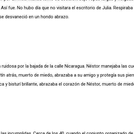
 Así fue. No hubo día que no visitara el escritorio de Julia. Respirab
a se desvaneció en un hondo abrazo.
ía ruidosa por la bajada de la calle Nicaragua. Néstor manejaba las c
tín atrás, muerto de miedo, abrazaba a su amigo y protegía sus pie
nca y bisturí brillante, abrazaba el corazón de Néstor, muerto de mied
, las incumplidas. Cerca de los 40, cuando el conjunto organizado de