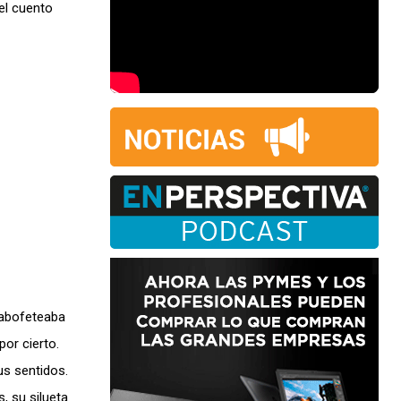
 el cuento
a abofeteaba
or cierto.
us sentidos.
, su silueta