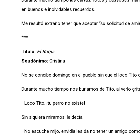
Durante mucho tiempo las cartas, fotos y cassettes man
en buenos e inolvidables recuerdos.
Me resultó extraño tener que aceptar “su solicitud de ami
***
Título:
El Roqui
Seudónimo:
Cristina
No se concibe domingo en el pueblo sin que el loco Tito dé 
Durante mucho tiempo nos burlamos de Tito, al verlo gri
−Loco Tito, ¡tu perro no existe!
Sin siquiera mirarnos, le decía:
−No escuche mijo, envidia les da no tener un amigo como