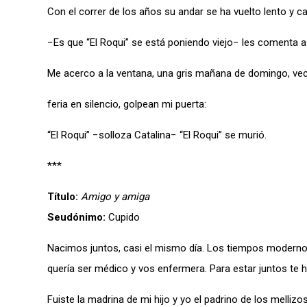
Con el correr de los años su andar se ha vuelto lento y c
−Es que “El Roqui” se está poniendo viejo− les comenta a 
Me acerco a la ventana, una gris mañana de domingo, veci
feria en silencio, golpean mi puerta:
“El Roqui” −solloza Catalina− “El Roqui” se murió.
***
Título:
Amigo y amiga
Seudónimo:
Cupido
Nacimos juntos, casi el mismo día. Los tiempos modernos
quería ser médico y vos enfermera. Para estar juntos te h
Fuiste la madrina de mi hijo y yo el padrino de los melliz