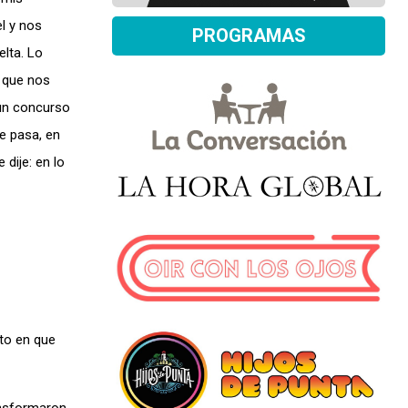
el y nos
PROGRAMAS
elta. Lo
o que nos
 un concurso
te pasa, en
 dije: en lo
to en que