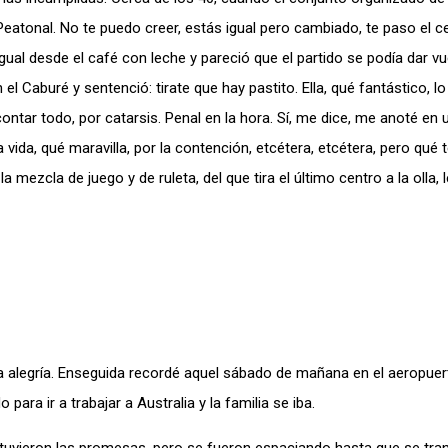
 Peatonal. No te puedo creer, estás igual pero cambiado, te paso el c
gual desde el café con leche y pareció que el partido se podía dar vu
 Caburé y sentenció: tirate que hay pastito. Ella, qué fantástico, l
ontar todo, por catarsis. Penal en la hora. Sí, me dice, me anoté en
 vida, qué maravilla, por la contención, etcétera, etcétera, pero qué 
ezcla de juego y de ruleta, del que tira el último centro a la olla, le
a alegría. Enseguida recordé aquel sábado de mañana en el aeropuer
ra ir a trabajar a Australia y la familia se iba.