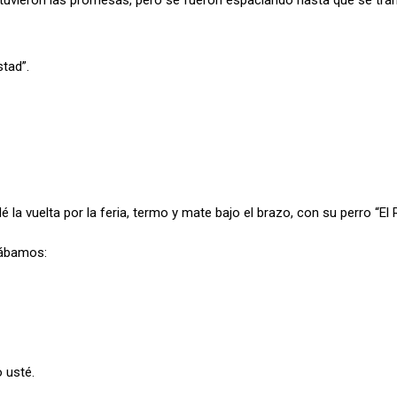
tuvieron las promesas, pero se fueron espaciando hasta que se tr
stad”.
la vuelta por la feria, termo y mate bajo el brazo, con su perro “El 
tábamos:
 usté.