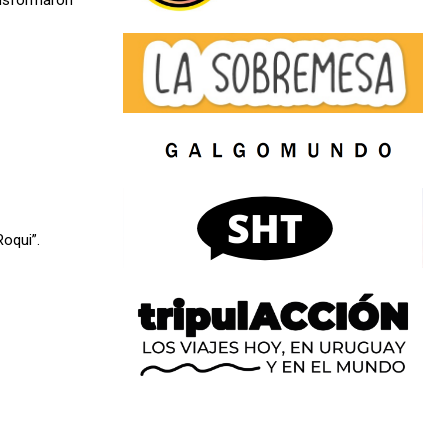
ansformaron
Roqui”.