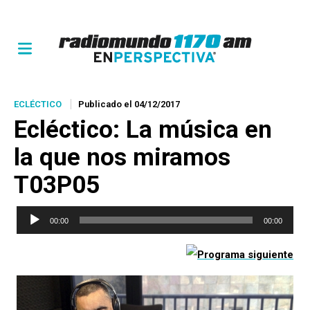
ECLÉCTICO
Publicado el 04/12/2017
Ecléctico
: La música en
la que nos miramos
T03P05
Reproductor
00:00
00:00
de
audio