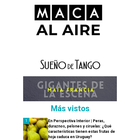
Más vistos
En Perspectiva Interior | Peras,
duraznos, pelones y ciruelas: ¿Qué
características tienen estas frutas de
hoja caduca en Uruguay?