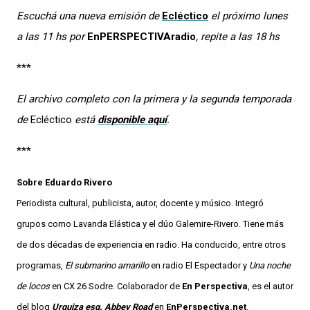
Escuchá una nueva emisión de
Ecléctico
el próximo lunes
a las 11 hs por
EnPERSPECTIVAradio
, repite a las 18 hs
***
El archivo completo con la primera y la segunda temporada
de
Ecléctico
está
disponible aquí
.
***
Sobre Eduardo Rivero
Periodista cultural, publicista, autor, docente y músico. Integró
grupos como Lavanda Elástica y el dúo Galemire-Rivero. Tiene más
de dos décadas de experiencia en radio. Ha conducido, entre otros
programas,
El submarino amarillo
en radio El Espectador y
Una noche
de locos
en CX 26 Sodre. Colaborador de
En Perspectiva
, es el autor
del blog
Urquiza esq. Abbey Road
en
EnPerspectiva.net
.