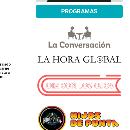
PROGRAMAS
ercado
 carne
ista a
am