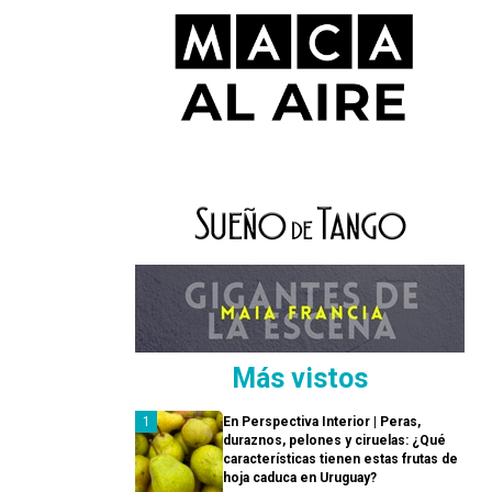
Más vistos
En Perspectiva Interior | Peras,
duraznos, pelones y ciruelas: ¿Qué
características tienen estas frutas de
hoja caduca en Uruguay?