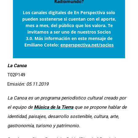
Radiomundo?
Los canales digitales de En Perspectiva solo
pueden sostenerse si cuentan con el aporte,
mes a mes, del público que los valora. Te
invitamos a ser uno de nuestros Socios
3.0. Más información en este mensaje de
Emiliano Cotelo:
enperspectiva.net/socios
La Canoa
T02P149
Emi
sión: 05.11.2019
La Canoa
es un programa periodístico cultural creado por
el equipo de
Música de la Tierra
que se propone hablar de
identidad, paisajes, desarrollo sostenible, cultura, arte,
gastronomía, turismo y patrimonio.