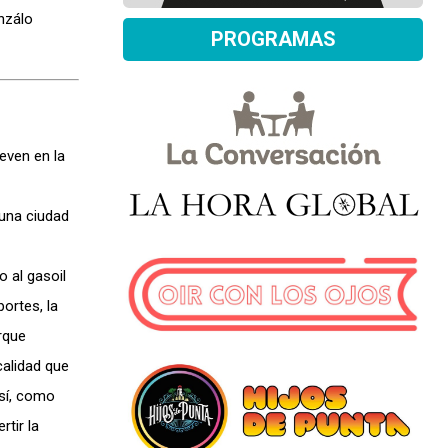
nzálo
PROGRAMAS
even en la
 una ciudad
o al gasoil
portes, la
orque
alidad que
 sí, como
tir la