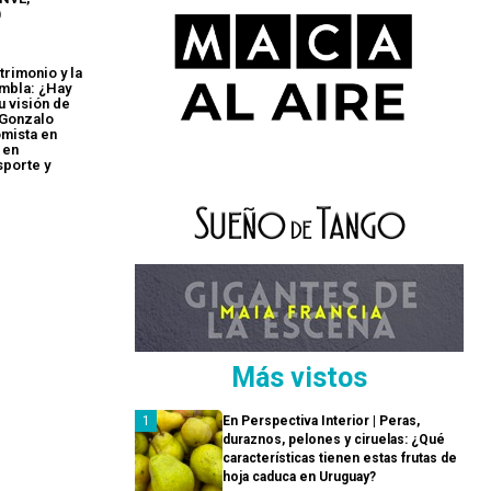
)
trimonio y la
ambla: ¿Hay
u visión de
 Gonzalo
mista en
 en
sporte y
Más vistos
En Perspectiva Interior | Peras,
duraznos, pelones y ciruelas: ¿Qué
características tienen estas frutas de
hoja caduca en Uruguay?