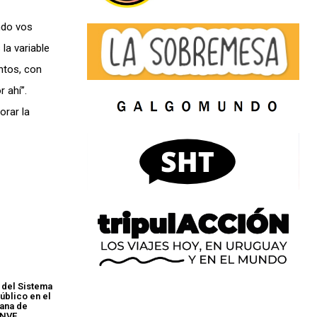
ndo vos
la variable
ntos, con
 ahí”.
orar la
 del Sistema
úblico en el
ana de
INVE,