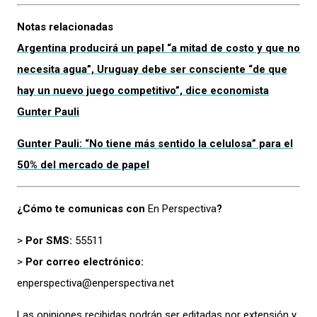
Notas relacionadas
Argentina producirá un papel “a mitad de costo y que no
necesita agua”, Uruguay debe ser consciente “de que
hay un nuevo juego competitivo”, dice economista
Gunter Pauli
Gunter Pauli: “No tiene más sentido la celulosa” para el
50% del mercado de papel
¿Cómo te comunicas con
En Perspectiva
?
>
Por SMS:
55511
>
Por correo electrónico:
enperspectiva@enperspectiva.net
Las opiniones recibidas podrán ser editadas por extensión y