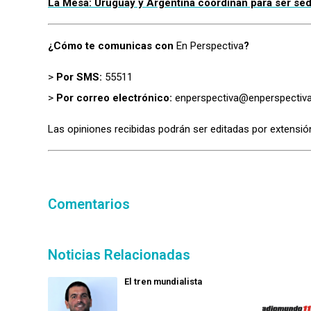
La Mesa: Uruguay y Argentina coordinan para ser se
¿Cómo te comunicas con
En Perspectiva
?
>
Por SMS:
55511
>
Por correo electrónico:
enperspectiva@enperspectiva
Las opiniones recibidas podrán ser editadas por extensión
Comentarios
Noticias Relacionadas
El tren mundialista