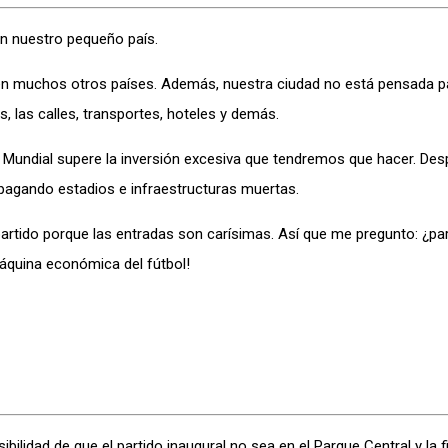
n nuestro pequeño país.
 en muchos otros países. Además, nuestra ciudad no está pensada p
s, las calles, transportes, hoteles y demás.
de Mundial supere la inversión excesiva que tendremos que hacer. D
pagando estadios e infraestructuras muertas.
 partido porque las entradas son carísimas. Así que me pregunto: ¿par
máquina económica del fútbol!
ilidad de que el partido inaugural no sea en el Parque Central y la f