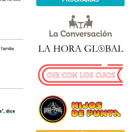
 familia
e”, dice