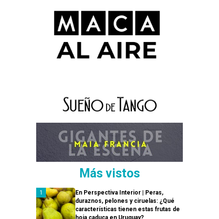
Más vistos
En Perspectiva Interior | Peras,
duraznos, pelones y ciruelas: ¿Qué
características tienen estas frutas de
hoja caduca en Uruguay?