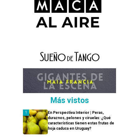
Más vistos
En Perspectiva Interior | Peras,
duraznos, pelones y ciruelas: ¿Qué
características tienen estas frutas de
hoja caduca en Uruguay?