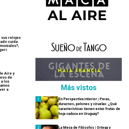
 sus relojes
tado cuida
imoniales?,
geri
de Aire y
reso de
 a los
stamos
Más vistos
ver a
En Perspectiva Interior | Peras,
duraznos, pelones y ciruelas: ¿Qué
características tienen estas frutas de
hoja caduca en Uruguay?
La Mesa de Filósofos | Ortega y