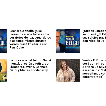
Leandro Azzolin:¿Qué
¿Cuidan ustedes
haríamos si nos faltaran los
antiguos? ¿El Es
servicios de luz, agua, datos
sus relojes patr
o abastecimiento durante
con Nicolás Bel
varios días? En charla con
Raúl Cohe
La otra cara del fútbol: Salud
Vuelve El Pozo 
mental, presión y retiro, con
será con el reg
Eleonora Navatta, Gonzalo
Adriana Da Silva
Gelpi y Matías Bordaberry
escenarios: "E
necesitando vol
encontrarnos"