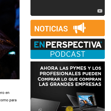
ero en
 como para