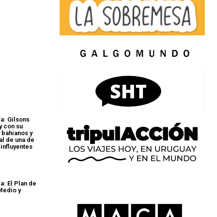
a: Gilsons
y con su
 bahianos y
al de una de
 influyentes
a: El Plan de
Medio y