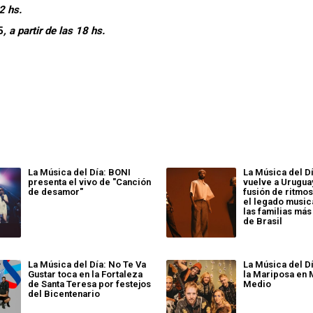
22 hs.
5
, a partir de las 18 hs.
La Música del Día: BONI
La Música del Dí
presenta el vivo de "Canción
vuelve a Urugua
de desamor"
fusión de ritmos
el legado music
las familias más
de Brasil
La Música del Día: No Te Va
La Música del Dí
Gustar toca en la Fortaleza
la Mariposa en 
de Santa Teresa por festejos
Medio
del Bicentenario