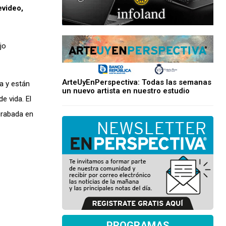
evideo,
jo
ArteUyEnPerspectiva: Todas las semanas
a y están
un nuevo artista en nuestro estudio
e vida. El
 grabada en
PROGRAMAS