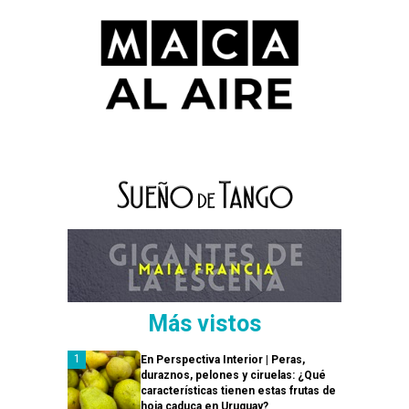
Más vistos
En Perspectiva Interior | Peras,
duraznos, pelones y ciruelas: ¿Qué
características tienen estas frutas de
hoja caduca en Uruguay?