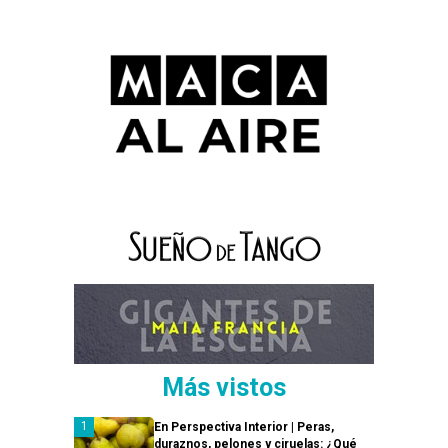
Más vistos
En Perspectiva Interior | Peras,
duraznos, pelones y ciruelas: ¿Qué