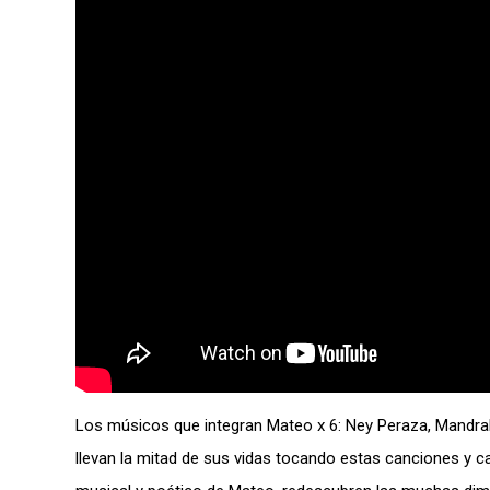
Los músicos que integran Mateo x 6: Ney Peraza, Mandra
llevan la mitad de sus vidas tocando estas canciones y c