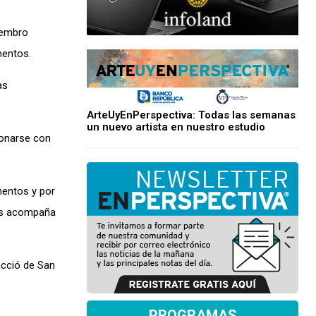
iembro
mentos.
as
ArteUyEnPerspectiva: Todas las semanas
un nuevo artista en nuestro estudio
ionarse con
mentos y por
nos acompaña
acció de San
PROGRAMAS