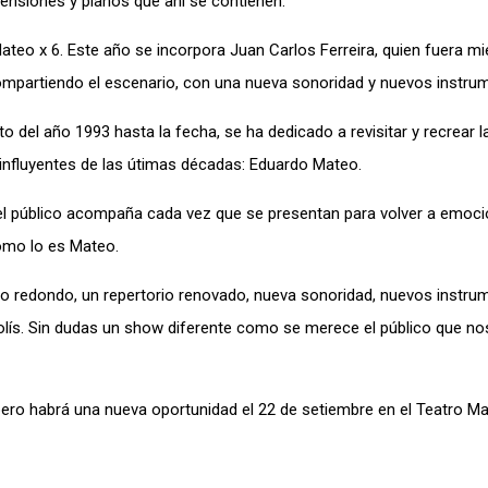
ensiones y planos que ahí se contienen.
Mateo x 6. Este año se incorpora Juan Carlos Ferreira, quien fuera m
ompartiendo el escenario, con una nueva sonoridad y nuevos instru
 del año 1993 hasta la fecha, se ha dedicado a revisitar y recrear l
nfluyentes de las útimas décadas: Eduardo Mateo.
e el público acompaña cada vez que se presentan para volver a emoc
omo lo es Mateo.
io redondo, un repertorio renovado, nueva sonoridad, nuevos instru
Solís. Sin dudas un show diferente como se merece el público que 
pero habrá una nueva oportunidad el 22 de setiembre en el Teatro M