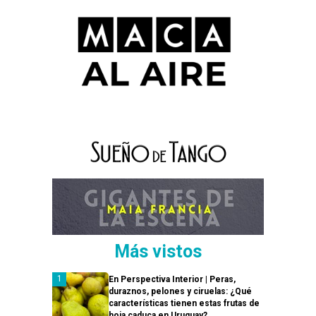
Más vistos
En Perspectiva Interior | Peras,
duraznos, pelones y ciruelas: ¿Qué
características tienen estas frutas de
hoja caduca en Uruguay?