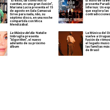
"El éxito, tal como nos lo
El Asilo de la Be
cuentan, es una gran ilusión",
presenta Paradi
Mariana Lucía presenta el 15
Infernus: Un es
de agosto en Sala Camacuá
que explora las
Sirve para nada, não, su
contradiccione
séptimo disco, en una noche
compartida con Mica
Mendizábal.
La Música del día:
Natalie
La Música del Dí
Imbruglia presenta
vuelve a Urugua
"Algorithm", el nuevo
fusión de ritmos
adelanto de su próximo
el legado music
álbum
las familias más
de Brasil