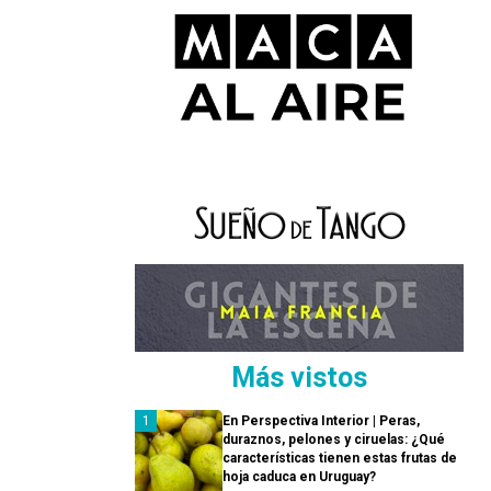
Más vistos
En Perspectiva Interior | Peras,
duraznos, pelones y ciruelas: ¿Qué
características tienen estas frutas de
hoja caduca en Uruguay?