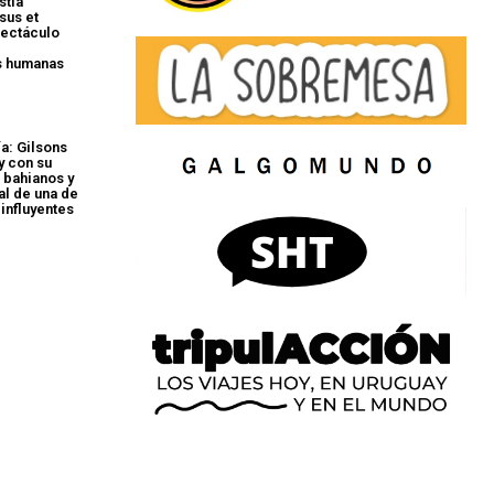
stia
sus et
pectáculo
s humanas
a: Gilsons
y con su
 bahianos y
al de una de
 influyentes