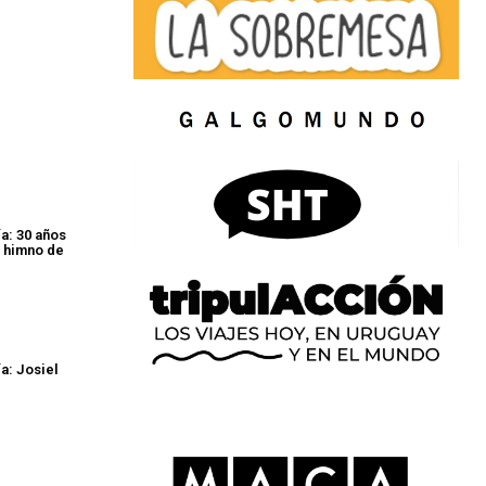
a: 30 años
 himno de
a: Josiel