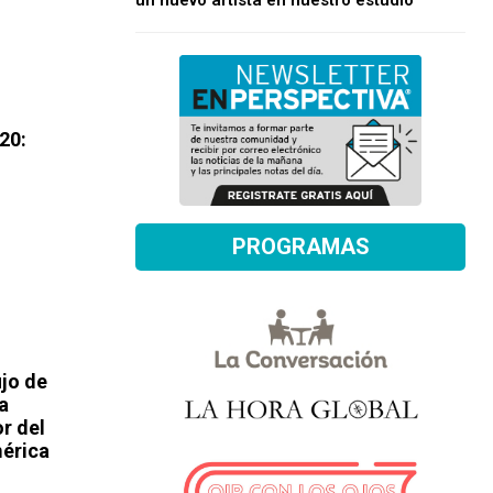
un nuevo artista en nuestro estudio
20:
PROGRAMAS
jo de
a
or del
mérica