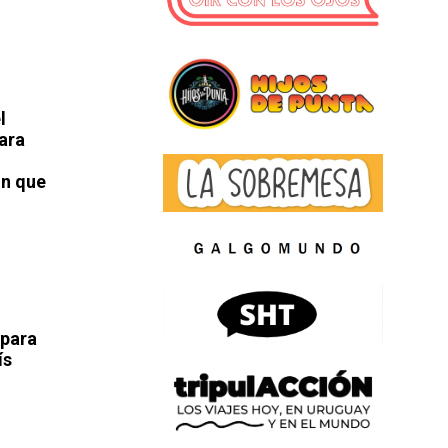
l
ara
in que
 para
ís