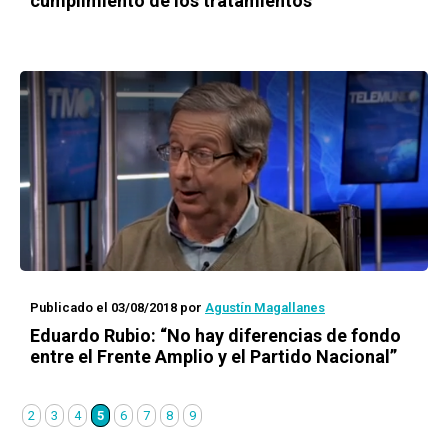
cumplimiento de los tratamientos
Publicado el 03/08/2018
por
Agustín Magallanes
Eduardo Rubio: “No hay diferencias de fondo
entre el Frente Amplio y el Partido Nacional”
2
3
4
5
6
7
8
9