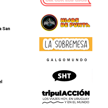
ia San
el