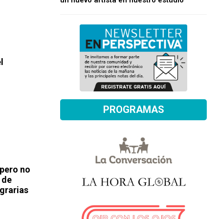
un nuevo artista en nuestro estudio
l
PROGRAMAS
 pero no
 de
grarias