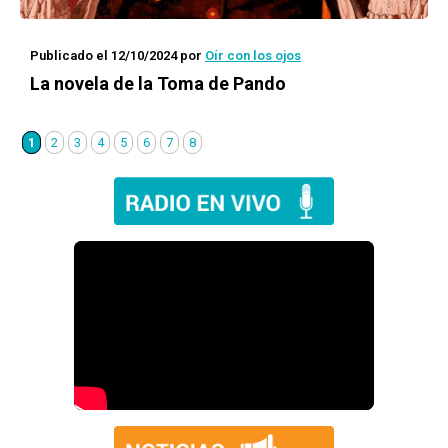
Publicado el 12/10/2024
por
Oír con los ojos
La novela de la Toma de Pando
1
2
3
4
5
6
7
8