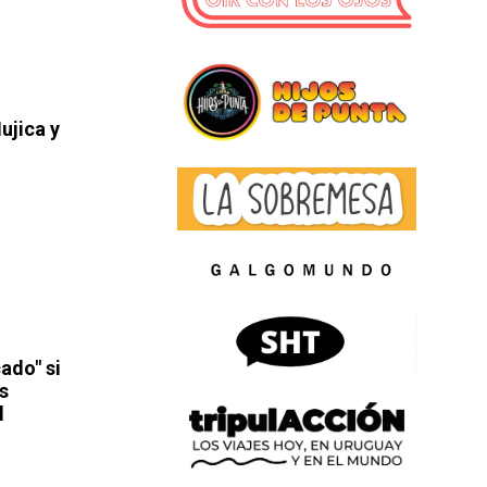
ujica y
ado" si
s
l