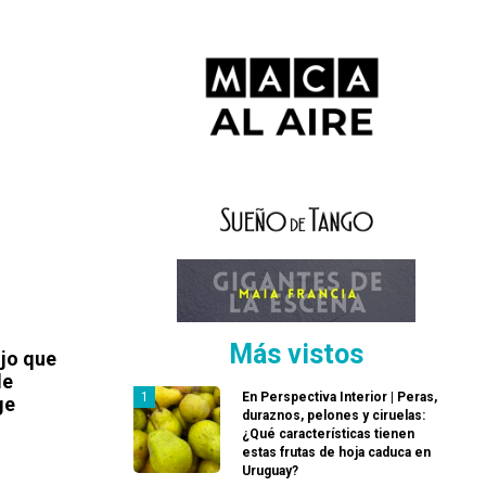
Más vistos
ijo que
de
En Perspectiva Interior | Peras,
ge
duraznos, pelones y ciruelas:
¿Qué características tienen
estas frutas de hoja caduca en
Uruguay?