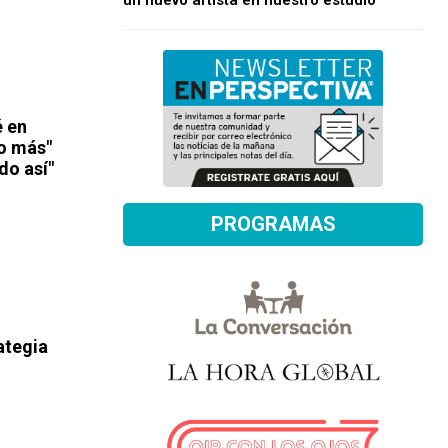
un nuevo artista en nuestro estudio
é en
go más"
do así"
PROGRAMAS
ategia