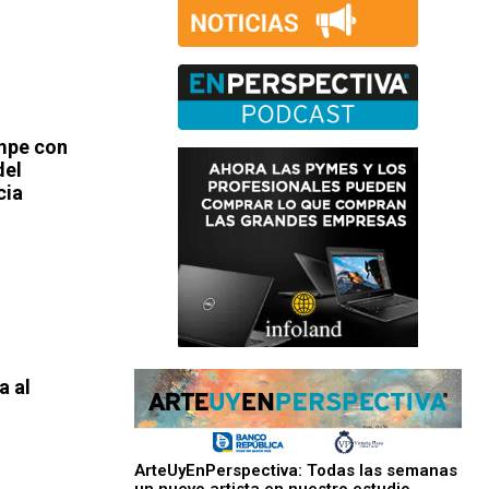
ompe con
del
cia
a al
ArteUyEnPerspectiva: Todas las semanas