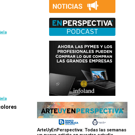
üela
üela
colores
ArteUyEnPerspectiva: Todas las semanas