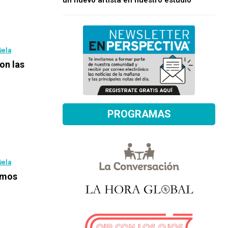
un nuevo artista en nuestro estudio
üela
con las
PROGRAMAS
üela
emos