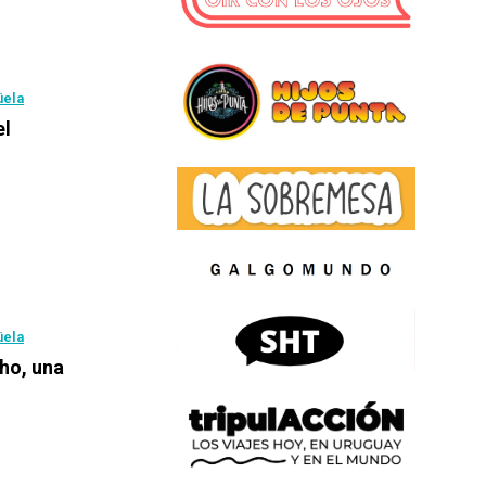
üela
el
üela
ho, una