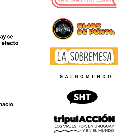
ay se
 efecto
gnacio