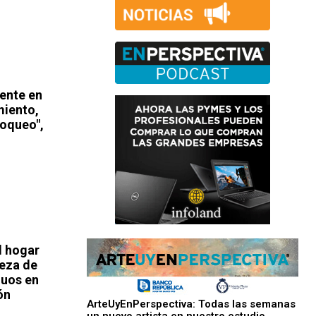
gente en
miento,
loqueo",
l hogar
ieza de
duos en
ón
ArteUyEnPerspectiva: Todas las semanas