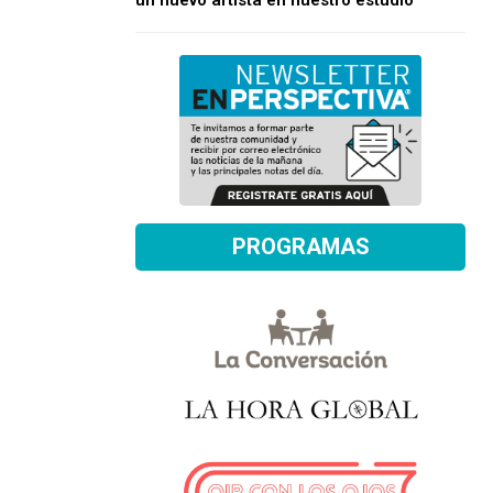
un nuevo artista en nuestro estudio
PROGRAMAS