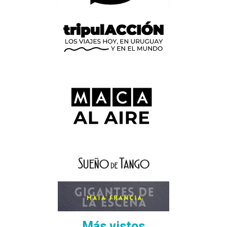
Más vistos