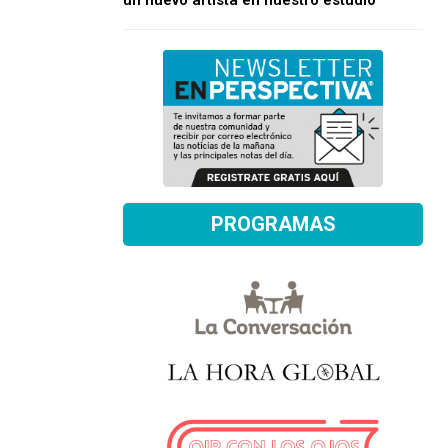
un nuevo artista en nuestro estudio
PROGRAMAS