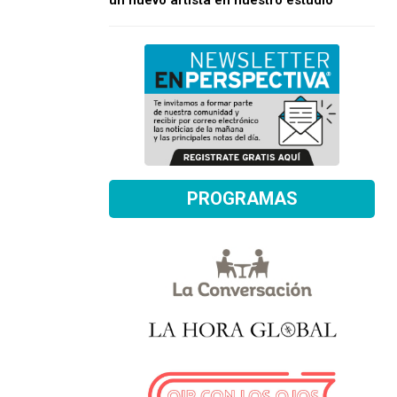
un nuevo artista en nuestro estudio
PROGRAMAS