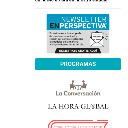
un nuevo artista en nuestro estudio
PROGRAMAS