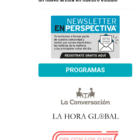
un nuevo artista en nuestro estudio
PROGRAMAS