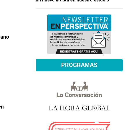
un nuevo artista en nuestro estudio
sano
PROGRAMAS
en