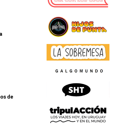
a
sos de