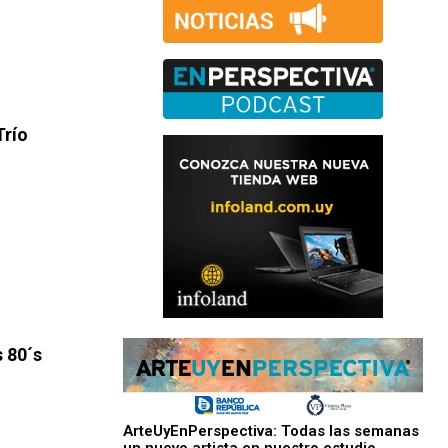
Trío
s 80´s
ArteUyEnPerspectiva: Todas las semanas