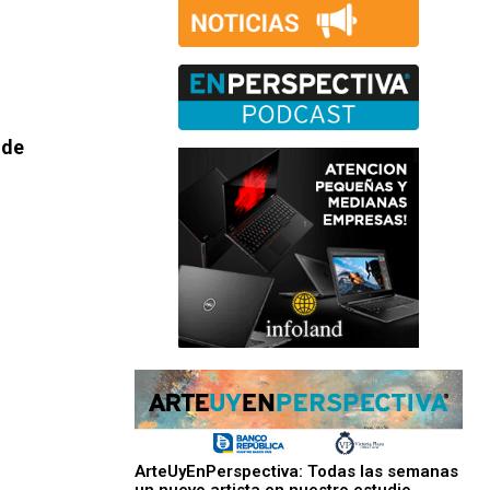
 de
ArteUyEnPerspectiva: Todas las semanas