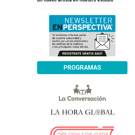
un nuevo artista en nuestro estudio
PROGRAMAS