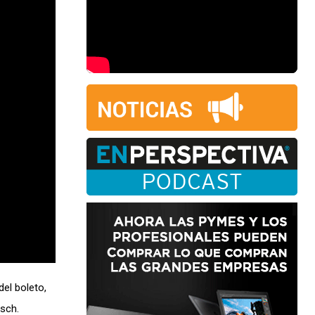
del boleto,
tsch.