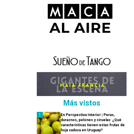
Más vistos
En Perspectiva Interior | Peras,
duraznos, pelones y ciruelas: ¿Qué
características tienen estas frutas de
hoja caduca en Uruguay?